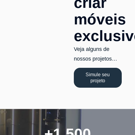
criar
móveis
exclusi
Veja alguns de
nossos projetos…
Simule seu
projeto
+
1.500