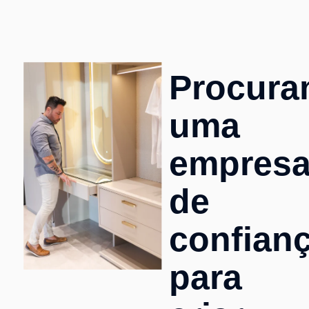
Procura
uma
empres
de
confian
para